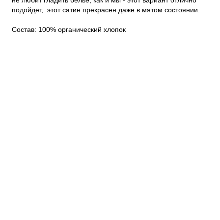
не любит гладить бельё, как и мы - этот вариант отлично 
подойдет,  этот сатин прекрасен даже в мятом состоянии.  

Состав: 100% органический хлопок