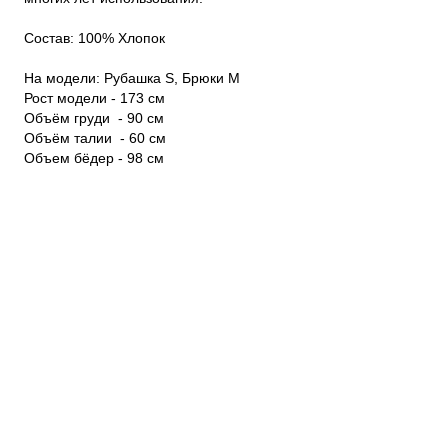
Состав: 100% Хлопок

На модели: Рубашка S, Брюки M

Рост модели - 173 см

Объём груди  - 90 см

Объём талии  - 60 см

Объем бёдер - 98 см