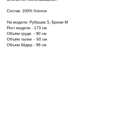
Состав: 100% Хлопок

На модели: Рубашка S, Брюки M

Рост модели - 173 см

Объём груди  - 90 см

Объём талии  - 60 см

Объем бёдер - 98 см